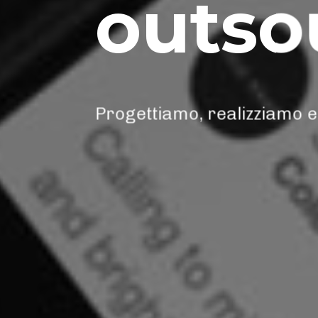
outso
Progettiamo, realizziamo e