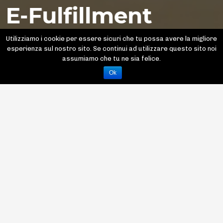
E-Fulfillment
Utilizziamo i cookie per essere sicuri che tu possa avere la migliore
esperienza sul nostro sito. Se continui ad utilizzare questo sito noi
La logistica in casa nostra
assumiamo che tu ne sia felice.
Ok
Qualsiasi sia il
progetto di
outsourcing, è
necessario affidarsi ad
un LSP col quale
stabilire un rapporto